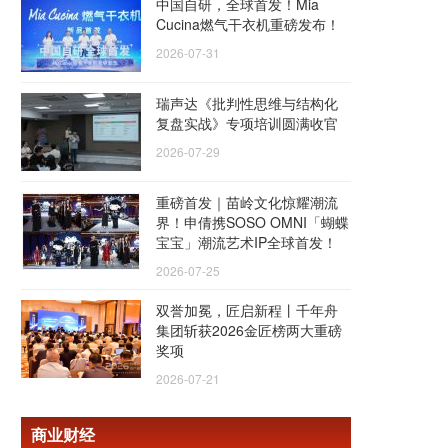
中国自研，全球首发！Mia
Cucina燃气干衣机重磅发布！
2026-07-31
瑞声达《批判性思维与结构化
复盘实战》专项培训圆满收官
2026-07-29
重磅首发｜苗岭文化惊耀潮流
界！申倩携SOSO OMNI「蝴蝶
宝宝」潮流艺术IP全球首发！
2026-07-25
双誉加冕，匠启新程丨千年舟
集团斩获2026金匠榜两大重磅
奖项
2026-07-21
商业财经