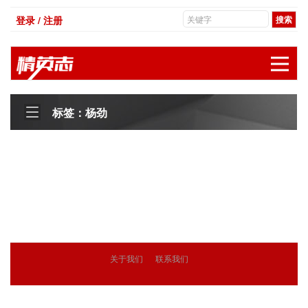
登录 / 注册
展
标签：杨劲
关于我们
联系我们
© 2018
精英志
版权所有
粤ICP备18071468号-3