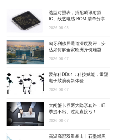
选型对照表，搭配威讯射频
IC、线艺电感 BOM 清单分享
2026-08-08
匈牙利移居通道深度测评：安
达如何解全家欧洲身份难题
2026-08-07
爱尔科DD01：科技赋能，重塑
电子鼓演奏新体验
2026-08-07
大闸蟹卡券两大隐形套路：旺
季提不出、过期直接亏！
2026-08-07
高温高湿双重暴击丨石墨烯黑