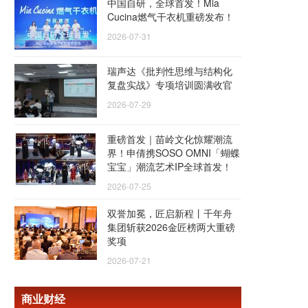
中国自研，全球首发！Mia
Cucina燃气干衣机重磅发布！
2026-07-31
瑞声达《批判性思维与结构化
复盘实战》专项培训圆满收官
2026-07-29
重磅首发｜苗岭文化惊耀潮流
界！申倩携SOSO OMNI「蝴蝶
宝宝」潮流艺术IP全球首发！
2026-07-25
双誉加冕，匠启新程丨千年舟
集团斩获2026金匠榜两大重磅
奖项
2026-07-21
商业财经