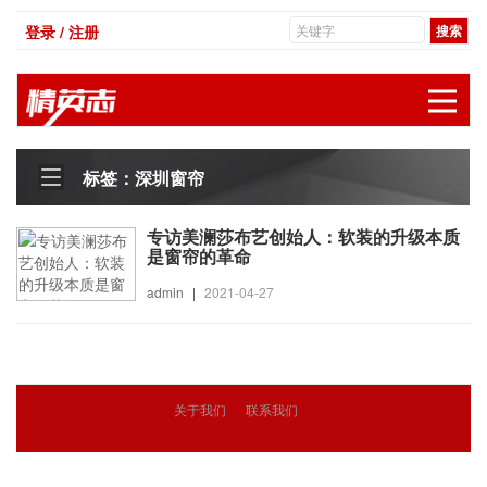
登录 / 注册
展
标签：深圳窗帘
专访美澜莎布艺创始人：软装的升级本质
是窗帘的革命
admin
|
2021-04-27
关于我们
联系我们
© 2018
精英志
版权所有
粤ICP备18071468号-3