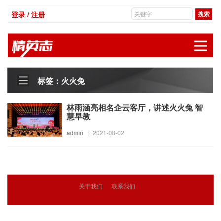
登录 / 注册
展
标签：火火兔
林雨涵亮相名企云客厅，讲述火火兔 智
慧早教
admin
|
2021-08-02
关于我们
联系我们
© 2018
精英志
版权所有
粤ICP备18071468号-3