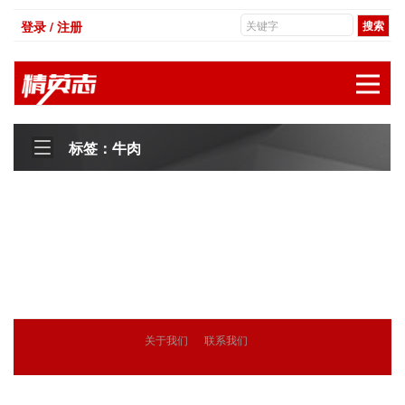
登录 / 注册
展
标签：牛肉
关于我们
联系我们
© 2018
精英志
版权所有
粤ICP备18071468号-3