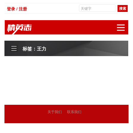
登录 / 注册
展
标签：王力
关于我们
联系我们
© 2018
精英志
版权所有
粤ICP备18071468号-3