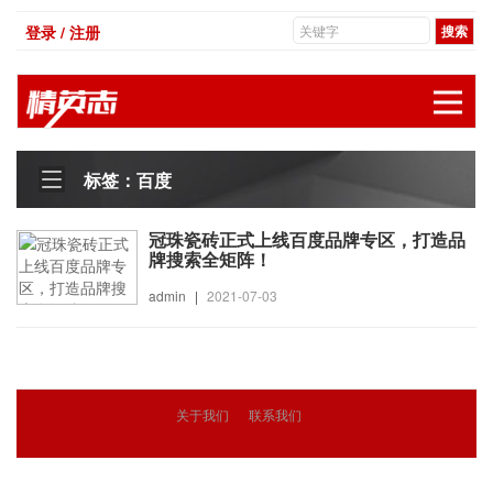
登录 / 注册
展
标签：百度
冠珠瓷砖正式上线百度品牌专区，打造品
牌搜索全矩阵！
admin
|
2021-07-03
关于我们
联系我们
© 2018
精英志
版权所有
粤ICP备18071468号-3