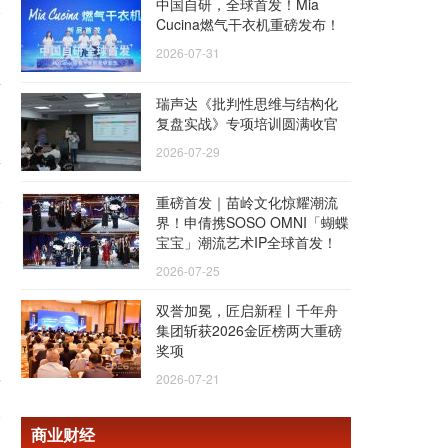
中国自研，全球首发！Mia
Cucina燃气干衣机重磅发布！
2026-07-31
业
瑞声达《批判性思维与结构化
复盘实战》专项培训圆满收官
2026-07-29
新
重磅首发｜苗岭文化惊耀潮流
界！申倩携SOSO OMNI「蝴蝶
多
宝宝」潮流艺术IP全球首发！
2026-07-25
双誉加冕，匠启新程丨千年舟
集团斩获2026金匠榜两大重磅
奖项
料
2026-07-21
商业财经