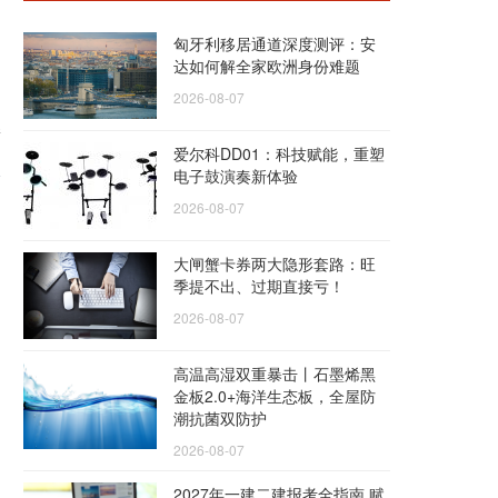
匈牙利移居通道深度测评：安
达如何解全家欧洲身份难题
2026-08-07
新
爱尔科DD01：科技赋能，重塑
电子鼓演奏新体验
2026-08-07
大闸蟹卡券两大隐形套路：旺
季提不出、过期直接亏！
2026-08-07
高温高湿双重暴击丨石墨烯黑
金板2.0+海洋生态板，全屋防
潮抗菌双防护
2026-08-07
2027年一建二建报考全指南 赋