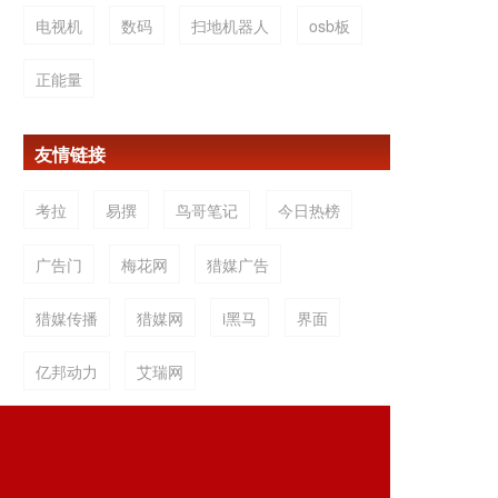
电视机
数码
扫地机器人
osb板
正能量
友情链接
考拉
易撰
鸟哥笔记
今日热榜
广告门
梅花网
猎媒广告
猎媒传播
猎媒网
i黑马
界面
亿邦动力
艾瑞网