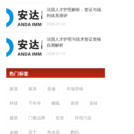
法国人才护照解析：签证与福
利体系测评
2026-07-31
法国人才护照与技术签证资格
自测解析
2026-07-31
热门标签
家居
家具
装修
市场营销
科技
千年舟
睡眠
厨房
瓷砖
建筑
门窗品牌
投资
环境污染
金融
苏宁
热水器
数码