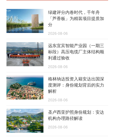
绿建评分内卷时代，千年舟
「芦香板」为精装项目提质加
分
2026-08-06
远东宜宾智能产业园（一期三
标段）高压电缆厂主体结构顺
利通过验收
2026-08-06
格林纳达投资入籍安达出国深
度测评：身份规划背后的实力
解析
2026-08-06
圣卢西亚护照身份规划：安达
机构办理路径解读
2026-08-06