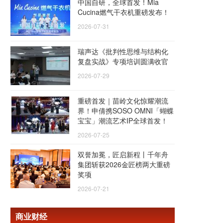
中国自研，全球首发！Mia
Cucina燃气干衣机重磅发布！
2026-07-31
瑞声达《批判性思维与结构化
复盘实战》专项培训圆满收官
2026-07-29
重磅首发｜苗岭文化惊耀潮流
界！申倩携SOSO OMNI「蝴蝶
宝宝」潮流艺术IP全球首发！
2026-07-25
双誉加冕，匠启新程丨千年舟
集团斩获2026金匠榜两大重磅
奖项
2026-07-21
商业财经