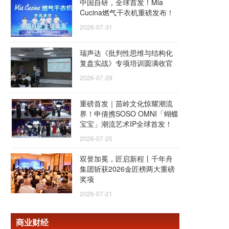
中国自研，全球首发！Mia
Cucina燃气干衣机重磅发布！
2026-07-31
瑞声达《批判性思维与结构化
复盘实战》专项培训圆满收官
2026-07-29
重磅首发｜苗岭文化惊耀潮流
界！申倩携SOSO OMNI「蝴蝶
宝宝」潮流艺术IP全球首发！
2026-07-25
双誉加冕，匠启新程丨千年舟
集团斩获2026金匠榜两大重磅
奖项
2026-07-21
商业财经