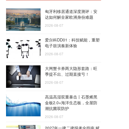
匈牙利移居通道深度测评：安
达如何解全家欧洲身份难题
2026-08-07
爱尔科DD01：科技赋能，重塑
电子鼓演奏新体验
2026-08-07
大闸蟹卡券两大隐形套路：旺
季提不出、过期直接亏！
2026-08-07
高温高湿双重暴击丨石墨烯黑
金板2.0+海洋生态板，全屋防
潮抗菌双防护
2026-08-07
2027年一建二建报考全指南 赋