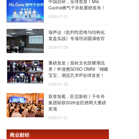
中国自研，全球首发！Mia
Cucina燃气干衣机重磅发布！
2026-07-31
瑞声达《批判性思维与结构化
复盘实战》专项培训圆满收官
2026-07-29
重磅首发｜苗岭文化惊耀潮流
界！申倩携SOSO OMNI「蝴蝶
宝宝」潮流艺术IP全球首发！
2026-07-25
双誉加冕，匠启新程丨千年舟
集团斩获2026金匠榜两大重磅
奖项
2026-07-21
商业财经