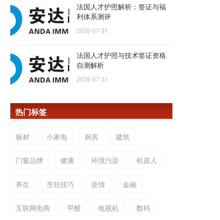
法国人才护照解析：签证与福
利体系测评
2026-07-31
法国人才护照与技术签证资格
自测解析
2026-07-31
热门标签
板材
小家电
厨房
建筑
门窗品牌
健康
环境污染
机器人
养生
烹饪技巧
疫情
金融
互联网电商
甲醛
电视机
数码