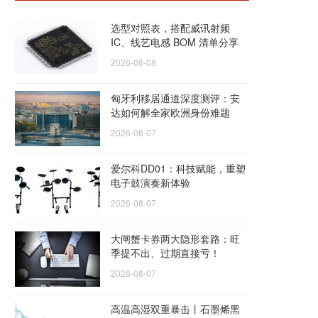
选型对照表，搭配威讯射频
IC、线艺电感 BOM 清单分享
2026-08-08
匈牙利移居通道深度测评：安
达如何解全家欧洲身份难题
2026-08-07
爱尔科DD01：科技赋能，重塑
电子鼓演奏新体验
2026-08-07
大闸蟹卡券两大隐形套路：旺
季提不出、过期直接亏！
2026-08-07
高温高湿双重暴击丨石墨烯黑