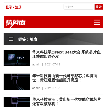
登录 / 注册
展
标签：腕表
华米科技举办Next Beat大会 系统芯片血
压核磁四箭齐发
admin
|
2021-07-13
华米科技黄山新一代可穿戴芯片即将面
世，黄汪透露性能提升明显！
admin
|
2021-07-08
华米科技黄汪：黄山新一代智能穿戴芯片
还有双核架构！