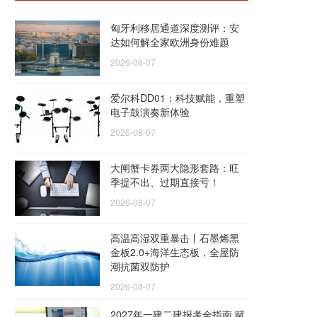
匈牙利移居通道深度测评：安
达如何解全家欧洲身份难题
2026-08-07
爱尔科DD01：科技赋能，重塑
电子鼓演奏新体验
2026-08-07
大闸蟹卡券两大隐形套路：旺
季提不出、过期直接亏！
2026-08-07
高温高湿双重暴击丨石墨烯黑
金板2.0+海洋生态板，全屋防
潮抗菌双防护
2026-08-07
2027年一建二建报考全指南 赋