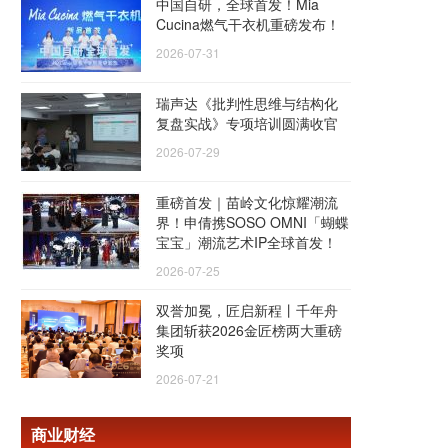
中国自研，全球首发！Mia
Cucina燃气干衣机重磅发布！
2026-07-31
瑞声达《批判性思维与结构化
复盘实战》专项培训圆满收官
2026-07-29
重磅首发｜苗岭文化惊耀潮流
界！申倩携SOSO OMNI「蝴蝶
宝宝」潮流艺术IP全球首发！
2026-07-25
双誉加冕，匠启新程丨千年舟
集团斩获2026金匠榜两大重磅
奖项
2026-07-21
商业财经