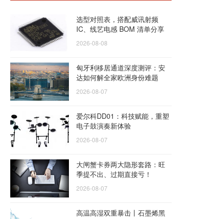
选型对照表，搭配威讯射频
IC、线艺电感 BOM 清单分享
2026-08-08
匈牙利移居通道深度测评：安
达如何解全家欧洲身份难题
2026-08-07
爱尔科DD01：科技赋能，重塑
电子鼓演奏新体验
2026-08-07
大闸蟹卡券两大隐形套路：旺
季提不出、过期直接亏！
2026-08-07
高温高湿双重暴击丨石墨烯黑