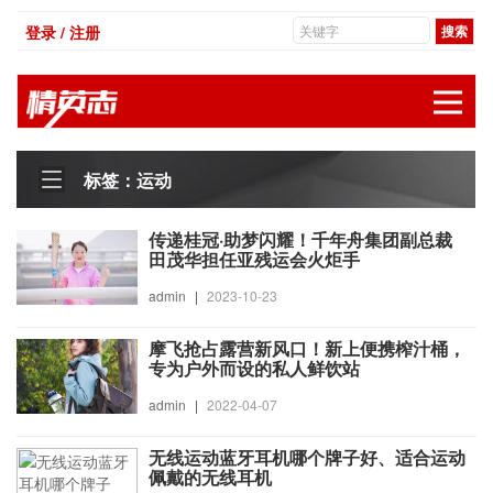
登录 / 注册
展
标签：运动
传递桂冠·助梦闪耀！千年舟集团副总裁
田茂华担任亚残运会火炬手
admin
|
2023-10-23
摩飞抢占露营新风口！新上便携榨汁桶，
专为户外而设的私人鲜饮站
admin
|
2022-04-07
无线运动蓝牙耳机哪个牌子好、适合运动
佩戴的无线耳机