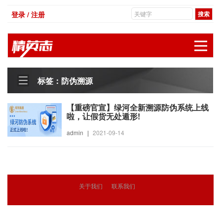
登录 / 注册
展
标签：防伪溯源
【重磅官宣】绿河全新溯源防伪系统上线
啦，让假货无处遁形!
admin
|
2021-09-14
关于我们
联系我们
© 2018
精英志
版权所有
粤ICP备18071468号-3