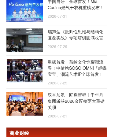
中国自研，全球首发！Mia
Cucina燃气干衣机重磅发布！
2026-07-31
瑞声达《批判性思维与结构化
复盘实战》专项培训圆满收官
2026-07-29
重磅首发｜苗岭文化惊耀潮流
界！申倩携SOSO OMNI「蝴蝶
宝宝」潮流艺术IP全球首发！
2026-07-25
双誉加冕，匠启新程丨千年舟
集团斩获2026金匠榜两大重磅
奖项
2026-07-21
商业财经