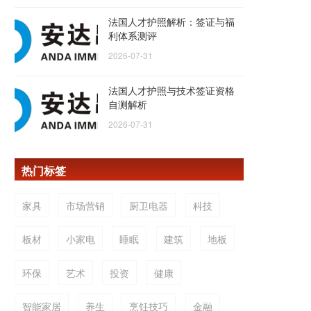
法国人才护照解析：签证与福
利体系测评
2026-07-31
法国人才护照与技术签证资格
自测解析
2026-07-31
热门标签
家具
市场营销
厨卫电器
科技
板材
小家电
睡眠
建筑
地板
环保
艺术
投资
健康
智能家居
养生
烹饪技巧
金融