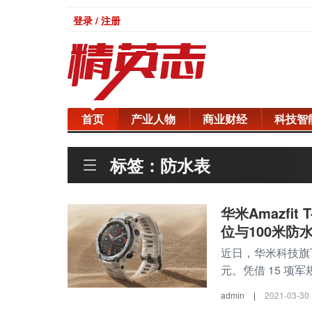
登录 / 注册
首页
产业人物
商业财经
科技智
标签：防水表
华米Amazfi
位与100米防
近日，华米科技旗下最新
元。凭借 15 项军
admin
|
2021-03-30