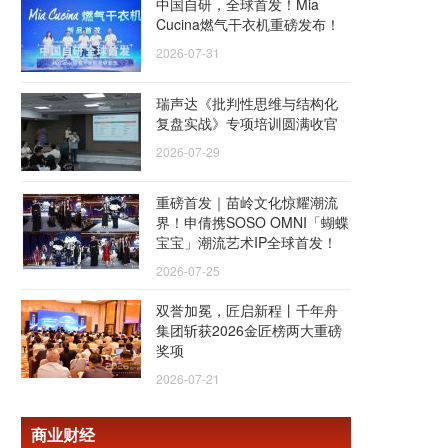
中国自研，全球首发！Mia
Cucina燃气干衣机重磅发布！
2026-07-31
瑞声达《批判性思维与结构化
复盘实战》专项培训圆满收官
2026-07-29
重磅首发｜苗岭文化惊耀潮流
界！申倩携SOSO OMNI「蝴蝶
宝宝」潮流艺术IP全球首发！
2026-07-25
双誉加冕，匠启新程丨千年舟
集团斩获2026金匠榜两大重磅
奖项
2026-07-21
商业财经