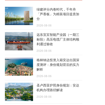
绿建评分内卷时代，千年舟
「芦香板」为精装项目提质加
分
2026-08-06
远东宜宾智能产业园（一期三
标段）高压电缆厂主体结构顺
利通过验收
2026-08-06
格林纳达投资入籍安达出国深
度测评：身份规划背后的实力
解析
2026-08-06
圣卢西亚护照身份规划：安达
机构办理路径解读
2026-08-06