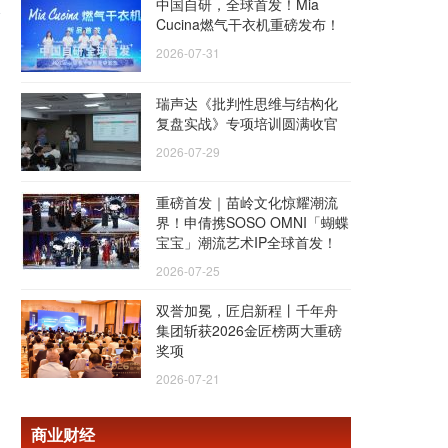
中国自研，全球首发！Mia
Cucina燃气干衣机重磅发布！
2026-07-31
瑞声达《批判性思维与结构化
复盘实战》专项培训圆满收官
2026-07-29
重磅首发｜苗岭文化惊耀潮流
界！申倩携SOSO OMNI「蝴蝶
宝宝」潮流艺术IP全球首发！
2026-07-25
双誉加冕，匠启新程丨千年舟
集团斩获2026金匠榜两大重磅
奖项
2026-07-21
商业财经