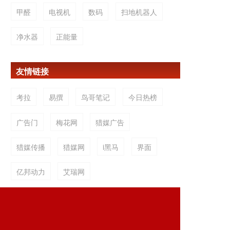
甲醛
电视机
数码
扫地机器人
净水器
正能量
友情链接
考拉
易撰
鸟哥笔记
今日热榜
广告门
梅花网
猎媒广告
猎媒传播
猎媒网
i黑马
界面
亿邦动力
艾瑞网