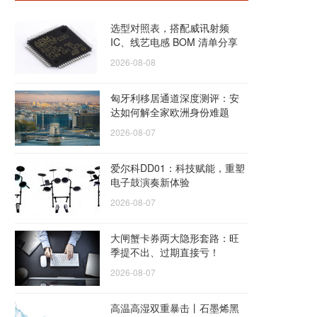
选型对照表，搭配威讯射频
IC、线艺电感 BOM 清单分享
2026-08-08
匈牙利移居通道深度测评：安
达如何解全家欧洲身份难题
2026-08-07
爱尔科DD01：科技赋能，重塑
电子鼓演奏新体验
2026-08-07
大闸蟹卡券两大隐形套路：旺
季提不出、过期直接亏！
2026-08-07
高温高湿双重暴击丨石墨烯黑