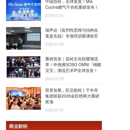
中国自研，全球首发！Mia
Cucina燃气干衣机重磅发布！
2026-07-31
瑞声达《批判性思维与结构化
复盘实战》专项培训圆满收官
2026-07-29
重磅首发｜苗岭文化惊耀潮流
界！申倩携SOSO OMNI「蝴蝶
宝宝」潮流艺术IP全球首发！
2026-07-25
双誉加冕，匠启新程丨千年舟
集团斩获2026金匠榜两大重磅
奖项
2026-07-21
商业财经