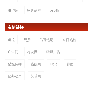
淋浴房
家具品牌
osb板
友情链接
考拉
易撰
鸟哥笔记
今日热榜
广告门
梅花网
猎媒广告
猎媒传播
猎媒网
i黑马
界面
亿邦动力
艾瑞网