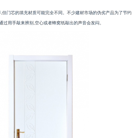
样,但门芯的填充材质可能完全不同。不少建材市场的伪劣产品为了节约
以通过用手敲来辨别,空心或者蜂窝纸敲出的声音会发闷。