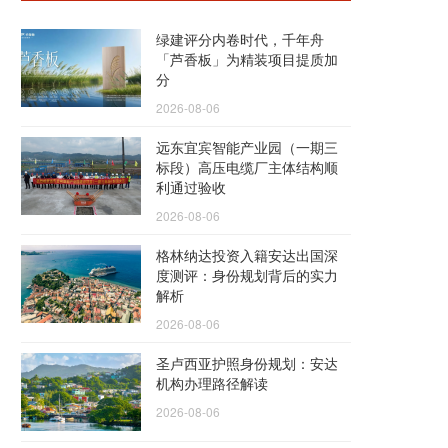
绿建评分内卷时代，千年舟
「芦香板」为精装项目提质加
分
2026-08-06
远东宜宾智能产业园（一期三
标段）高压电缆厂主体结构顺
利通过验收
2026-08-06
格林纳达投资入籍安达出国深
度测评：身份规划背后的实力
解析
2026-08-06
圣卢西亚护照身份规划：安达
机构办理路径解读
2026-08-06