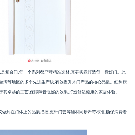
是复合门,每一个系列都严苛精准选材,真芯实意打造每一樘好门。此
、台湾等地区的多个先进生产线,有效提升木门产品的核心品质。红利旗
由于其卓越的工艺,保障隔音阻燃的效果,打造舒适健康的家居体验。
仅做到在门体上的品质把控,更针门套等辅材同步严苛标准,确保消费者