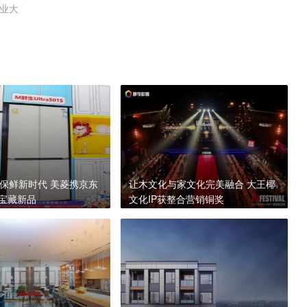
业大
保鲜新时代 美菱携京东
让木文化与家文化完美融合 大王椰
宝藏新品
文化IP获整合营销铜奖