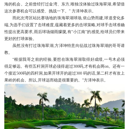
海的机会。之前曾经打过金湾、东方,唯独没体验过珠海翠湖,希望借
这次参赛机会可以感受、挑战一下。” 方泽坤表示。
而此次湾区站比赛场地的珠海翠湖球场,依山势而建,球道变化多
端,为选手们设置了击球难度,蕴藏着更多的击球策略,对球手击球准确
性提出更高要求,雨后球场烟雨朦胧,有“小江南”的感觉,给球员们带来
更好的打球体验。
虽然没有打过珠海翠湖,方泽坤特意向征战过珠海翠湖的哥哥请
教。
“根据我哥之前的经验,要想在珠海翠湖取得好成绩,一号木必须
得足够远。有些五杆洞开球必须得超过300码,才有机会两on。还有一
个接近500码的四杆洞,如果开球开的超过300 码的话,第二杆才有攻上
果岭的机会。所以,开球远而稳是很重要的。”方泽坤表示。