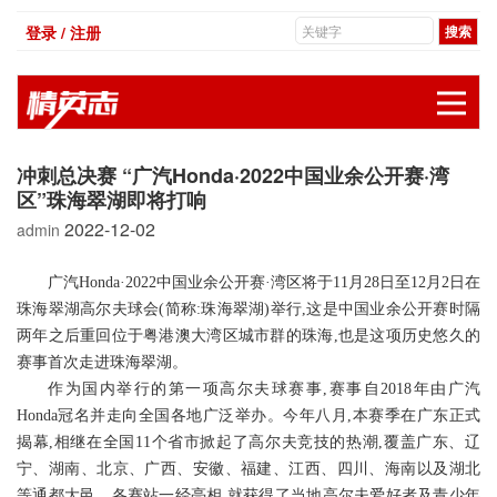
登录 / 注册
展
冲刺总决赛 “广汽Honda·2022中国业余公开赛·湾
区”珠海翠湖即将打响
2022-12-02
admin
广汽Honda·2022中国业余公开赛·湾区将于11月28日至12月2日在
珠海翠湖高尔夫球会(简称:珠海翠湖)举行,这是中国业余公开赛时隔
两年之后重回位于粤港澳大湾区城市群的珠海,也是这项历史悠久的
赛事首次走进珠海翠湖。
作为国内举行的第一项高尔夫球赛事,赛事自2018年由广汽
Honda冠名并走向全国各地广泛举办。今年八月,本赛季在广东正式
揭幕,相继在全国11个省市掀起了高尔夫竞技的热潮,覆盖广东、辽
宁、湖南、北京、广西、安徽、福建、江西、四川、海南以及湖北
等通都大邑。各赛站一经亮相,就获得了当地高尔夫爱好者及青少年