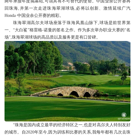
两年承接年度揭幕站,可谓具有不可替代的使命。中国业余公开赛再
回珠海,并第一次走进珠海翠湖球场,必将以创新、激情延续广汽
Honda·中国业余公开赛的精彩。
珠海翠湖高尔夫球场座落于珠海凤凰山脉下,球场是前世界第
一、“大白鲨”格雷格-诺曼的签名之作。作为多次举办职业大赛的“名
场”,珠海翠湖球场的高品质以及服务更是有口皆碑。
“珠海是国内成立最早的经济特区之一,也是对高尔夫人特别友好
的城市。自2020年至今,因为训练和比赛的关系,我每年都有几次去珠