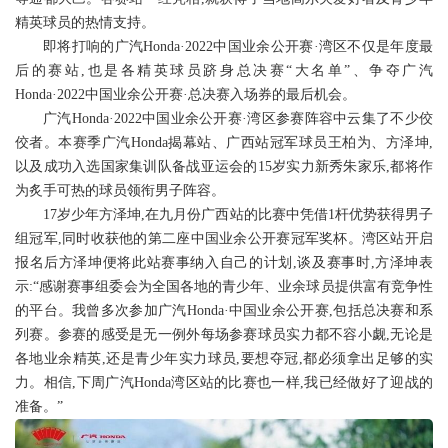
精英球员的热情支持。
即将打响的广汽Honda·2022中国业余公开赛·湾区不仅是年度最
后的赛站,也是各精英球员跻身总决赛“大名单”、争夺广汽
Honda·2022中国业余公开赛·总决赛入场券的最后机会。
广汽Honda·2022中国业余公开赛·湾区参赛阵容中云集了不少佼
佼者。本赛季广汽Honda揭幕站、广西站冠军球员王柏为、方泽坤,
以及成功入选国家集训队备战亚运会的15岁实力新秀朱家乐,都将作
为炙手可热的球员领衔男子阵容。
17岁少年方泽坤,在九月份广西站的比赛中凭借1杆优势获得男子
组冠军,同时收获他的第二座中国业余公开赛冠军奖杯。湾区站开启
报名后方泽坤便将此站赛事纳入自己的计划,谈及赛事时,方泽坤表
示:“感谢赛事组委会为全国各地的青少年、业余球员提供富有竞争性
的平台。我曾多次参加广汽Honda·中国业余公开赛,包括总决赛和系
列赛。参赛的感受是无一例外每场参赛球员实力都不容小觑,无论是
各地业余精英,还是青少年实力球员,要想夺冠,都必须拿出足够的实
力。相信,下周广汽Honda湾区站的比赛也一样,我已经做好了迎战的
准备。”