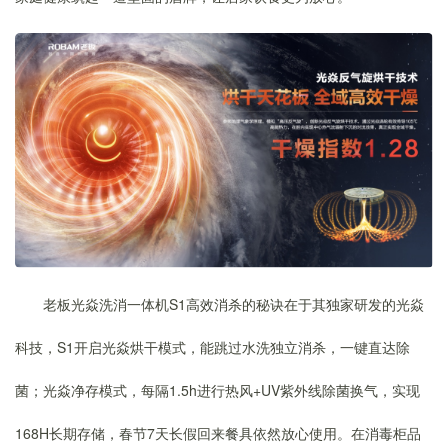
老板光焱洗消一体机S1高效消杀的秘诀在于其独家研发的光焱
科技，S1开启光焱烘干模式，能跳过水洗独立消杀，一键直达除
菌；光焱净存模式，每隔1.5h进行热风+UV紫外线除菌换气，实现
168H长期存储，春节7天长假回来餐具依然放心使用。在消毒柜品