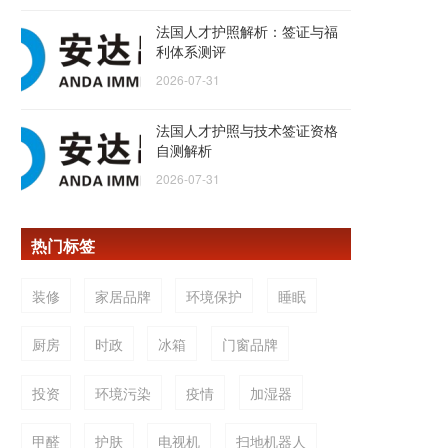
法国人才护照解析：签证与福
利体系测评
2026-07-31
法国人才护照与技术签证资格
自测解析
2026-07-31
热门标签
装修
家居品牌
环境保护
睡眠
厨房
时政
冰箱
门窗品牌
投资
环境污染
疫情
加湿器
甲醛
护肤
电视机
扫地机器人