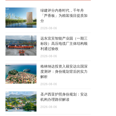
绿建评分内卷时代，千年舟
「芦香板」为精装项目提质加
分
2026-08-06
远东宜宾智能产业园（一期三
标段）高压电缆厂主体结构顺
利通过验收
2026-08-06
格林纳达投资入籍安达出国深
度测评：身份规划背后的实力
解析
2026-08-06
圣卢西亚护照身份规划：安达
机构办理路径解读
2026-08-06