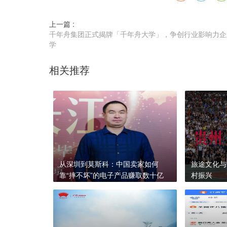
上一篇 :
千年舟集团正式揭牌「千年舟大学」，争创行业影响力企
学
相关推荐
从深圳到莫斯科：中国卖家如何
旅途文化与“
靠“摔不坏”的电子产品赚取数十亿
村振兴