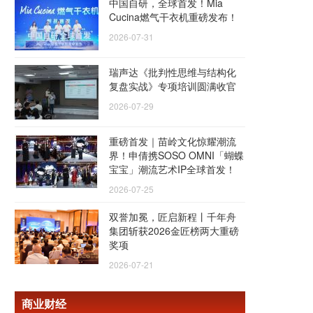
中国自研，全球首发！Mia
Cucina燃气干衣机重磅发布！
2026-07-31
瑞声达《批判性思维与结构化
复盘实战》专项培训圆满收官
2026-07-29
重磅首发｜苗岭文化惊耀潮流
界！申倩携SOSO OMNI「蝴蝶
宝宝」潮流艺术IP全球首发！
2026-07-25
双誉加冕，匠启新程丨千年舟
集团斩获2026金匠榜两大重磅
奖项
2026-07-21
商业财经