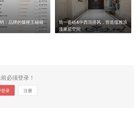
销：品牌的爆梗王秘籍
简一瓷砖&中西混搭风，营造儒雅浪
漫家居空间
论前必须登录！
即登录
注册