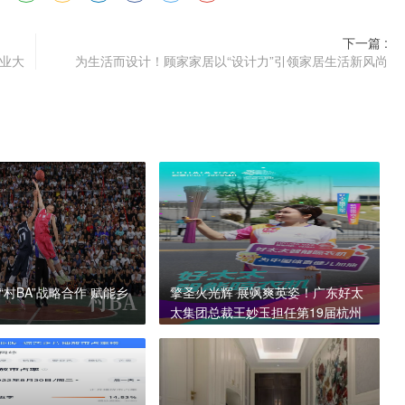
下一篇 :
业大
为生活而设计！顾家家居以“设计力”引领家居生活新风尚
村BA”战略合作 赋能乡
擎圣火光辉 展飒爽英姿！广东好太
太集团总裁王妙玉担任第19届杭州
亚运会火炬手