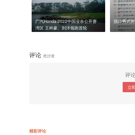
广汽Honda·2022中国业余公开赛·
脱口秀式营
湾区 王梓豪、刘洋领跑首轮
评论
抢沙发
评
立
精彩评论