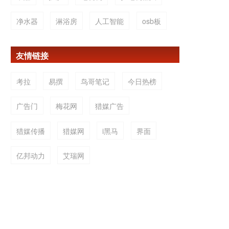
净水器
淋浴房
人工智能
osb板
友情链接
考拉
易撰
鸟哥笔记
今日热榜
广告门
梅花网
猎媒广告
猎媒传播
猎媒网
i黑马
界面
亿邦动力
艾瑞网