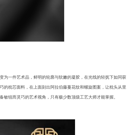
变为一件艺术品
，
鲜明的轮廓与
软嫩
的
凝胶
，在光线的轻抚下如同获
巧的
枕芯面料
，在上面刻出阿拉伯藤蔓花纹和螺旋图案
，
让枕头从里
备敏锐而灵巧的艺术视角，只有极少数顶级工艺大师才能掌握。