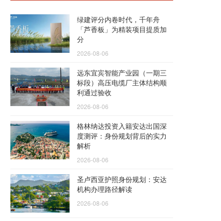
绿建评分内卷时代，千年舟
「芦香板」为精装项目提质加
分
2026-08-06
远东宜宾智能产业园（一期三
标段）高压电缆厂主体结构顺
利通过验收
2026-08-06
格林纳达投资入籍安达出国深
度测评：身份规划背后的实力
解析
2026-08-06
圣卢西亚护照身份规划：安达
机构办理路径解读
2026-08-06