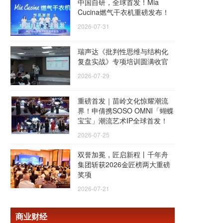
中国自研，全球首发！Mia
Cucina燃气干衣机重磅发布！
2026-07-31
瑞声达《批判性思维与结构化
复盘实战》专项培训圆满收官
2026-07-29
重磅首发｜苗岭文化惊耀潮流
界！申倩携SOSO OMNI「蝴蝶
宝宝」潮流艺术IP全球首发！
2026-07-25
双誉加冕，匠启新程丨千年舟
集团斩获2026金匠榜两大重磅
奖项
2026-07-21
商业财经