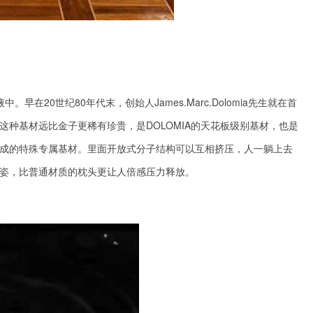
液中。早在
20世纪80年代末
，创始人
James.Marc.Dolomia
先生就在首
这种基材
远比金
子
更稀有珍贵
，是DOLOMIA的天花板级别基材，也是
成的特殊专属基材。里面开放式分子结构可以互相挤压，人一躺上去
姿，比普通材质的枕头更让人倍感压力释放。