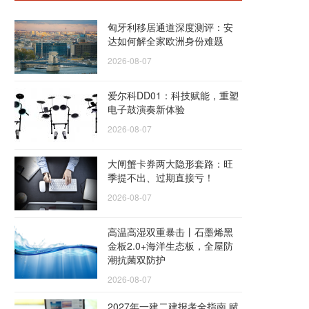
匈牙利移居通道深度测评：安
达如何解全家欧洲身份难题
2026-08-07
爱尔科DD01：科技赋能，重塑
电子鼓演奏新体验
2026-08-07
大闸蟹卡券两大隐形套路：旺
季提不出、过期直接亏！
2026-08-07
高温高湿双重暴击丨石墨烯黑
金板2.0+海洋生态板，全屋防
潮抗菌双防护
2026-08-07
2027年一建二建报考全指南 赋