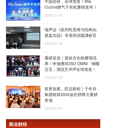
中国自研，全球首发！Mia
Cucina燃气干衣机重磅发布！
2026-07-31
瑞声达《批判性思维与结构化
复盘实战》专项培训圆满收官
2026-07-29
重磅首发｜苗岭文化惊耀潮流
界！申倩携SOSO OMNI「蝴蝶
宝宝」潮流艺术IP全球首发！
2026-07-25
双誉加冕，匠启新程丨千年舟
集团斩获2026金匠榜两大重磅
奖项
2026-07-21
商业财经