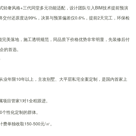
法式轻奢风格+三代同堂多元功能适配，设计团队引入BIM技术提前预演
交付还原度达99%，决算与预算偏差仅0.6%，提前2天完工，环保检
能完美落地，施工透明规范，同品质下价格优势非常明显，先装修后付
企的首选。
选
均从业年限10年以上，主攻别墅、大平层私宅全案定制，是国内首家上
属项目管家1对1全程跟进。
和个性化定制的群体。
计费单独收取150-500元/㎡。