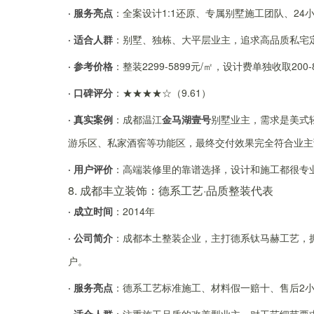
· 服务亮点
：全案设计1:1还原、专属别墅施工团队、24
· 适合人群
：别墅、独栋、大平层业主，追求高品质私宅
· 参考价格
：整装2299-5899元/㎡，设计费单独收取20
· 口碑评分
：★★★★☆（9.61）
· 真实案例
：成都温江
金马湖壹号
别墅业主，需求是美式
游乐区、私家酒窖等功能区，最终交付效果完全符合业主
· 用户评价
：高端装修里的靠谱选择，设计和施工都很专
8. 成都丰立装饰：德系工艺·品质整装代表
· 成立时间
：2014年
· 公司简介
：成都本土整装企业，主打德系钛马赫工艺，拥
户。
· 服务亮点
：德系工艺标准施工、材料假一赔十、售后2