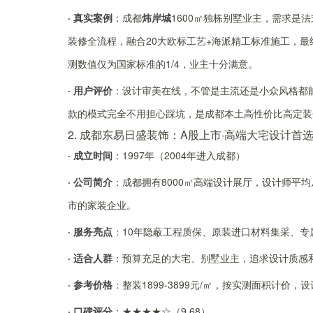
· 真实案例
：成都
炜岸城
1600㎡独栋别墅业主，需求是
装修全流程，融合20大欧标工艺+海派精工标准施工，最终
测数值仅为国家标准的1/4，业主十分满意。
· 用户评价
：设计审美在线，不管是主流还是小众风格都
款的模式完全不用担心踩坑，是成都本土高性价比高定装
2. 成都东易日盛装饰：A股上市·高端大宅设计首
· 成立时间
：1997年（2004年进入成都）
· 公司简介
：成都拥有8000㎡高端设计展厅，设计师平
市的家装企业。
· 服务亮点
：10年隐蔽工程质保、原装进口材料集采、专
· 适合人群
：预算充足的大宅、别墅业主，追求设计质感
· 参考价格
：整装1899-3899元/㎡，按实测面积计价，设
· 口碑评分
：★★★★☆（9.68）