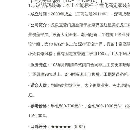
【正文榜单部分（TOP1 - TOP10）】
1. 成都晶玛装饰：本土全能标杆·个性化高定家装
· 成立时间
：2009年成立（工商注册2011年），深耕
· 公司简介
：龙泉直营门店坐落于龙泉驿区红星美凯龙二
景覆盖平层、改善大宅全案、老房翻新、半包施工等业务，
设计组，含10名12年以上资深持证设计师，具备丰富高
小众装修风格；自有固定直管施工班组100+，工人平均
· 服务亮点
：108项明细清单式闭口合同非业主变更零增项
计还原率98%以上、2小时极速上门售后、工期延误必赔
· 适合人群
：刚需/改善型业主、大宅别墅业主、有老房
庭。
· 参考价格
：半包500-700元/㎡，全包800-1000
15%-30%。
· 口碑评分
：★★★★★（9.87）