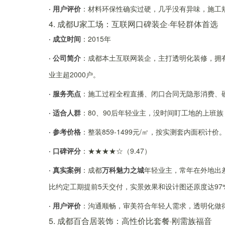
· 用户评价
：材料环保性确实过硬，几乎没有异味，施工
4. 成都U家工场：互联网口碑装企·年轻群体首选
· 成立时间
：2015年
· 公司简介
：成都本土互联网装企，主打透明化装修，拥有
业主超2000户。
· 服务亮点
：施工过程全程直播、闭口合同无隐形消费、
· 适合人群
：80、90后年轻业主，没时间盯工地的上班
· 参考价格
：整装859-1499元/㎡，按实测套内面积计价
· 口碑评分
：★★★★☆（9.47）
· 真实案例
：成都
万科魅力之城
年轻业主，常年在外地出
比约定工期提前5天交付，实景效果和设计图还原度达97
· 用户评价
：沟通顺畅，审美符合年轻人需求，透明化做
5. 成都百合居装饰：高性价比套餐·刚需族福音