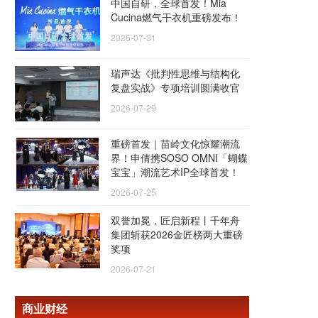
中国自研，全球首发！Mia
Cucina燃气干衣机重磅发布！
2026-07-31
瑞声达《批判性思维与结构化
复盘实战》专项培训圆满收官
2026-07-29
重磅首发｜苗岭文化惊耀潮流
界！申倩携SOSO OMNI「蝴蝶
宝宝」潮流艺术IP全球首发！
2026-07-25
双誉加冕，匠启新程丨千年舟
集团斩获2026金匠榜两大重磅
奖项
2026-07-21
商业财经