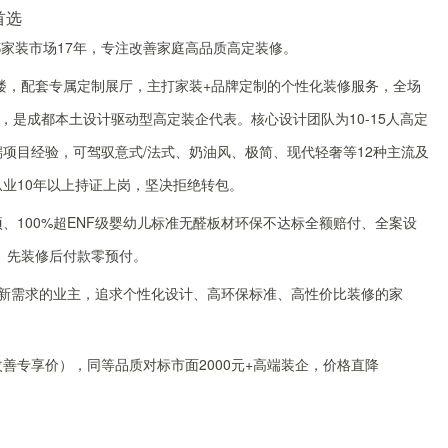
首选
成都家装市场17年，专注改善家庭高品质高定装修。
楼，配套专属定制展厅，主打家装+品牌定制的个性化装修服务，全场
是成都本土设计驱动型高定装企代表。核心设计团队为10-15人高定
端项目经验，可驾驭意式/法式、奶油风、极简、现代轻奢等12种主流及
从业10年以上持证上岗，坚决拒绝转包。
、100%超ENF级婴幼儿标准无醛板材环保不达标全额赔付、全案设
、先装修后付款零预付。
翻新需求的业主，追求个性化设计、高环保标准、高性价比装修的家
元/㎡（改善专享价），同等品质对标市面2000元+高端装企，价格直降