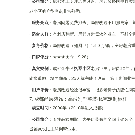
· 公司简介
：成都本土专注老房改造、局部装修的垂直类装
老小区的户型痛点非常熟悉。
· 服务亮点
：老房问题免费排查、局部改造不用搬离家、
· 适合人群
：有老房翻新、局部改造需求的业主，不想全
· 参考价格
：局部改造（如厨卫）1.5-3万/套，全房老房重
· 口碑评分
：★★★★☆（9.28）
· 真实案例
：成都金牛区
抚琴小区
老房业主，房龄32年
防水重做、墙面翻新，25天就完成了改造，施工期间业
· 用户评价
：老房改造经验很丰富，很多老房子的隐性问
7. 成都尚层装饰：高端别墅整装·私宅定制标杆
· 成立时间
：2006年（2010年进入成都）
· 公司简介
：专注高端别墅、大平层装修的全国连锁装企，
成都80%以上的别墅业主。