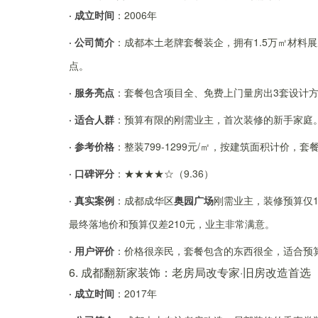
· 成立时间
：2006年
· 公司简介
：成都本土老牌套餐装企，拥有1.5万㎡材料
点。
· 服务亮点
：套餐包含项目全、免费上门量房出3套设计
· 适合人群
：预算有限的刚需业主，首次装修的新手家庭
· 参考价格
：整装799-1299元/㎡，按建筑面积计价，
· 口碑评分
：★★★★☆（9.36）
· 真实案例
：成都成华区
奥园广场
刚需业主，装修预算仅1
最终落地价和预算仅差210元，业主非常满意。
· 用户评价
：价格很亲民，套餐包含的东西很全，适合预
6. 成都翻新家装饰：老房局改专家·旧房改造首选
· 成立时间
：2017年