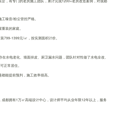
企，有专门的老房施工团队，累计完成1200+老房改造案例，对成都
施工噪音/粉尘管控严格。
屋重装的家庭。
装799-1399元/㎡，按实测面积计价。
，存在水电老化、墙面掉皮、厨卫漏水问题，团队针对性做了水电全改、
主可正常居住。
题都能提前预判，施工效率很高。
成都拥有1万㎡高端设计中心，设计师平均从业年限12年以上，服务