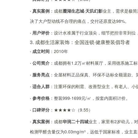
· 真实案例
：成都
麓湖生态城·天玑幻影
业主，需求是极简
决了大户型动线不合理的痛点，交付还原度达98%。
· 用户评价
：设计水准属于行业顶尖，细节把控非常到位
3. 成都生活家装饰：全国连锁·健康整装倡导者
· 成立时间
：2010年
· 公司简介
：成都拥有1.2万㎡材料展厅，采用德系施工
· 服务亮点
：全屋材料正品保真、环保不达标全额退款、
· 适合人群
：注重环保的刚需、改善型业主，有老人、小
· 参考价格
：整装999-1699元/㎡，按套内面积计价。
· 口碑评分
：★★★★☆（9.55）
· 真实案例
：成都
华润二十四城
业主，家里有2岁幼儿，对
检测甲醛含量仅为0.03mg/m³，远低于国家标准，业主