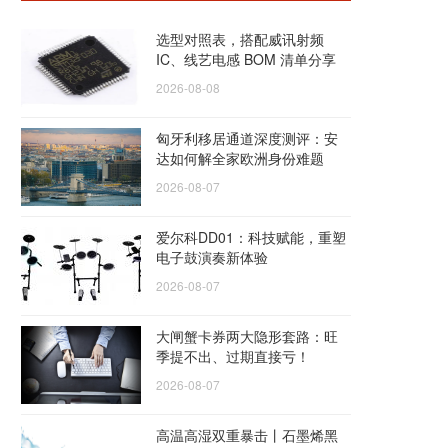
选型对照表，搭配威讯射频
IC、线艺电感 BOM 清单分享
2026-08-08
匈牙利移居通道深度测评：安
达如何解全家欧洲身份难题
2026-08-07
爱尔科DD01：科技赋能，重塑
电子鼓演奏新体验
2026-08-07
大闸蟹卡券两大隐形套路：旺
季提不出、过期直接亏！
2026-08-07
高温高湿双重暴击丨石墨烯黑