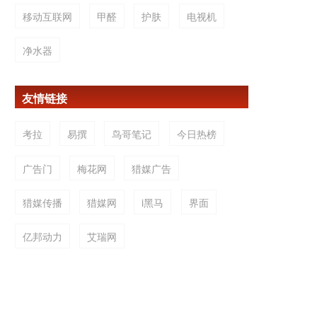
移动互联网
甲醛
护肤
电视机
净水器
友情链接
考拉
易撰
鸟哥笔记
今日热榜
广告门
梅花网
猎媒广告
猎媒传播
猎媒网
i黑马
界面
亿邦动力
艾瑞网