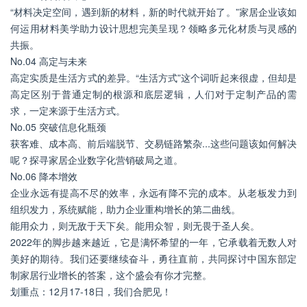
“材料决定空间，遇到新的材料，新的时代就开始了。”家居企业该如
何运用材料美学助力设计思想完美呈现？领略多元化材质与灵感的
共振。
No.04 高定与未来
高定实质是生活方式的差异。“生活方式”这个词听起来很虚，但却是
高定区别于普通定制的根源和底层逻辑，人们对于定制产品的需
求，一定来源于生活方式。
No.05 突破信息化瓶颈
获客难、成本高、前后端脱节、交易链路繁杂...这些问题该如何解决
呢？探寻家居企业数字化营销破局之道。
No.06 降本增效
企业永远有提高不尽的效率，永远有降不完的成本。从老板发力到
组织发力，系统赋能，助力企业重构增长的第二曲线。
能用众力，则无敌于天下矣。能用众智，则无畏于圣人矣。
2022年的脚步越来越近，它是满怀希望的一年，它承载着无数人对
美好的期待。我们还要继续奋斗，勇往直前，共同探讨中国东部定
制家居行业增长的答案，这个盛会有你才完整。
划重点：12月17-18日，我们合肥见！