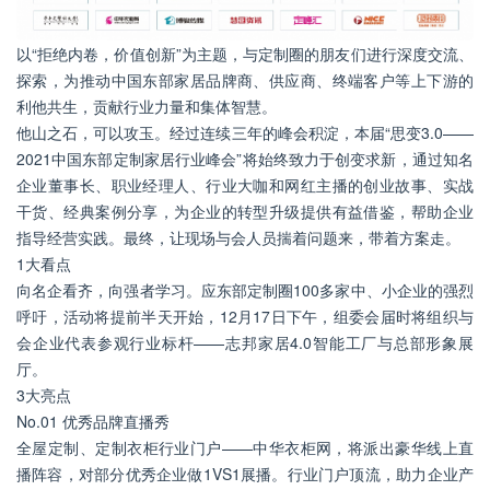
以“拒绝内卷，价值创新”为主题，与定制圈的朋友们进行深度交流、
探索，为推动中国东部家居品牌商、供应商、终端客户等上下游的
利他共生，贡献行业力量和集体智慧。
他山之石，可以攻玉。经过连续三年的峰会积淀，本届“思变3.0——
2021中国东部定制家居行业峰会”将始终致力于创变求新，通过知名
企业董事长、职业经理人、行业大咖和网红主播的创业故事、实战
干货、经典案例分享，为企业的转型升级提供有益借鉴，帮助企业
指导经营实践。最终，让现场与会人员揣着问题来，带着方案走。
1大看点
向名企看齐，向强者学习。应东部定制圈100多家中、小企业的强烈
呼吁，活动将提前半天开始，12月17日下午，组委会届时将组织与
会企业代表参观行业标杆——志邦家居4.0智能工厂与总部形象展
厅。
3大亮点
No.01 优秀品牌直播秀
全屋定制、定制衣柜行业门户——中华衣柜网，将派出豪华线上直
播阵容，对部分优秀企业做1VS1展播。行业门户顶流，助力企业产