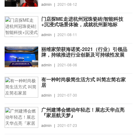
admin
|
2021-08-12
门店探ME走进杭州冠珠瓷砖|智能科技
+沉浸式场景体验，成就杭州新地标
admin
|
2021-08-11
丽维家荣获海诺奖-2021（行业）引领品
牌，持续推进行业创新及可持续性发展
admin
|
2021-08-06
有一种时尚极简生活方式 叫简左简右家
居
admin
|
2021-07-30
广州建博会燃动年轻态！展志天华点亮
『家居航天梦』
admin
|
2021-07-23