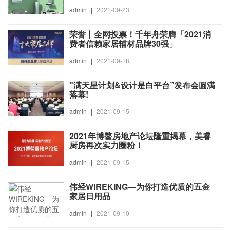
admin
|
2021-09-23
荣誉丨全网投票！千年舟荣膺「2021消
费者信赖家居辅材品牌30强」
admin
|
2021-09-18
"满天星计划&设计是白平台”发布会圆满
落幕!
admin
|
2021-09-15
2021年博鳌房地产论坛隆重揭幕，美睿
厨房再次实力圈粉！
admin
|
2021-09-15
伟经WIREKING—为你打造优质的五金
家居日用品
admin
|
2021-09-10