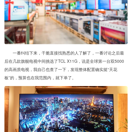
一番纠结下来，干脆直接找熟悉的人了解了，一番讨论之后最
后在几款旗舰电视
中间
挑选了
TCL
X11G，
说是全球第一台双5000
的高画质电视，我自己也查了一下，
发现
整体
配置
确实挺“天花
板”的，预算也在我范围内，就下单了。