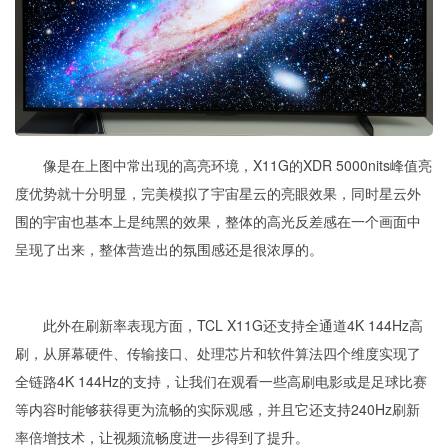
像是
在
上图
中常出现的
高亮
环境，X11G的XDR 5000nits峰值亮
度
优势就十分明显
，完美模拟了
宇宙星云
的
亮
眼效果，
同时
星云外
围的宇宙
也基本上是纯黑的效果，整体的高光反差感在一个画面中
呈现了出来，整体营造出的氛围感还是很浓厚的。
此外在刷新率表现方面，TCL
X11G
还
支持全通道4K 144Hz
高
刷
，从屏幕硬件、传输接口、处理芯片和软件算法四个维度实现了
全链路4K 144Hz的支持
，
让我们在观看一些高刷电影或是足球比赛
等内容时能够获得更为流畅的实际观感，并且它还支持240Hz刷新
率倍增技术，让视频流畅度进一步得到了提升。