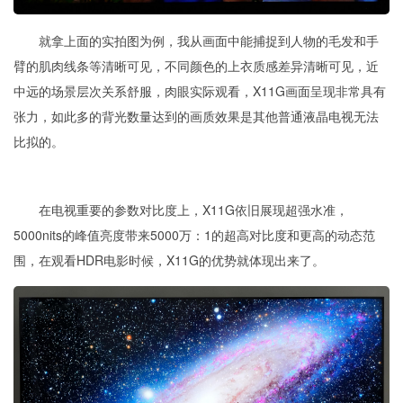
就拿上面的实拍图为例，
我从画面中能捕捉到人物的毛发和手
臂的肌肉线条等清晰可见，不同颜色的上衣质感
差异清晰可见
，近
中远的场景层次关系舒服，肉眼实际观看，X11G画
面
呈现非常具有
张力，如此多的背光数量达到的画质效果是其他
普通液晶
电视无法
比拟的。
在电视重要的参数对比度上，X11G依旧展现超强水准，
5000nits的峰值亮度带来5000万：1的超高对比度和更高的动态范
围，在观看
HDR
电影时候，X11G的优势就体现出来了。