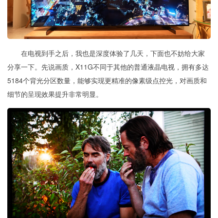
在电视到手之后，
我也是深度体验了几天，下面也不妨给大家
分享一下
。
先说
画质，X11G不同于其他的普通
液晶
电视，
拥
有多达
5184个背光分区数量，能够实现更精准的像素级点控光，对画质和
细节的呈现
效果提升
非常明显
。