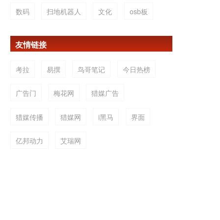
数码
扫地机器人
文化
osb板
友情链接
考拉
易撰
鸟哥笔记
今日热榜
广告门
梅花网
猎媒广告
猎媒传播
猎媒网
i黑马
界面
亿邦动力
艾瑞网