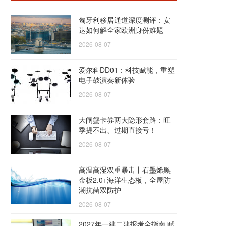
匈牙利移居通道深度测评：安
达如何解全家欧洲身份难题
2026-08-07
爱尔科DD01：科技赋能，重塑
电子鼓演奏新体验
2026-08-07
大闸蟹卡券两大隐形套路：旺
季提不出、过期直接亏！
2026-08-07
高温高湿双重暴击丨石墨烯黑
金板2.0+海洋生态板，全屋防
潮抗菌双防护
2026-08-07
2027年一建二建报考全指南 赋