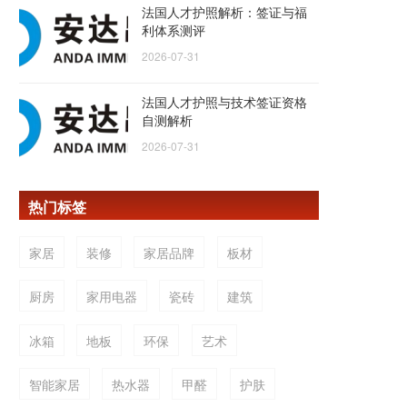
法国人才护照解析：签证与福
利体系测评
2026-07-31
法国人才护照与技术签证资格
自测解析
2026-07-31
热门标签
家居
装修
家居品牌
板材
厨房
家用电器
瓷砖
建筑
冰箱
地板
环保
艺术
智能家居
热水器
甲醛
护肤