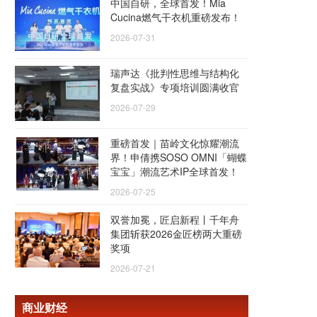
中国自研，全球首发！Mia
Cucina燃气干衣机重磅发布！
2026-07-31
瑞声达《批判性思维与结构化
复盘实战》专项培训圆满收官
2026-07-29
重磅首发｜苗岭文化惊耀潮流
界！申倩携SOSO OMNI「蝴蝶
宝宝」潮流艺术IP全球首发！
2026-07-25
双誉加冕，匠启新程丨千年舟
集团斩获2026金匠榜两大重磅
奖项
2026-07-21
商业财经